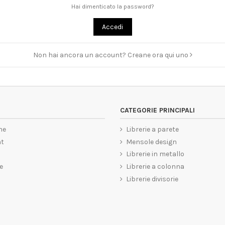
Hai dimenticato la password?
Accedi
Non hai ancora un account? Creane ora qui uno
CATEGORIE PRINCIPALI
ne
Librerie a parete
nt
Mensole design
Librerie in metallo
e
Librerie a colonna
Librerie divisorie