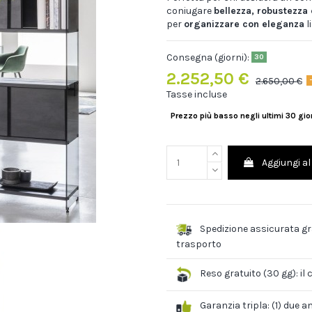
coniugare
bellezza, robustezza 
per
organizzare con eleganza
l
Consegna (giorni):
30
2.252,50 €
2.650,00 €
Tasse incluse
Prezzo più basso negli ultimi 30 gi
Aggiungi al
Spedizione assicurata gra
trasporto
Reso gratuito (30 gg): il 
Garanzia tripla: (1) due 