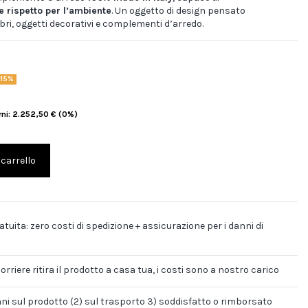
e rispetto per l’ambiente
. Un oggetto di design pensato
ibri, oggetti decorativi e complementi d’arredo.
-15%
orni: 2.252,50 € (0%)
 carrello
tuita: zero costi di spedizione + assicurazione per i danni di
corriere ritira il prodotto a casa tua, i costi sono a nostro carico
anni sul prodotto (2) sul trasporto 3) soddisfatto o rimborsato