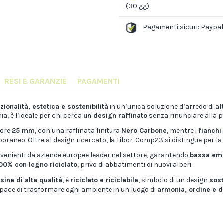
(30 gg)
Pagamenti sicuri: Paypal
RESI E GARANZIE
PAGAMENTI
zionalità, estetica e sostenibilità
in un’unica soluzione d’arredo di 
a, è l’ideale per chi cerca
un design raffinato
senza rinunciare alla pr
sore
25 mm
, con una raffinata finitura
Nero Carbone
, mentre i
fianchi
oraneo. Oltre al design ricercato, la Tibor-Comp23 si distingue per la
ovenienti da aziende europee leader nel settore, garantendo
bassa emi
100% con legno riciclato
, privo di abbatimenti di nuovi alberi.
sine di alta qualità
, è
riciclato e riciclabile
, simbolo di un design
sost
pace di trasformare ogni ambiente in un luogo di
armonia, ordine e 