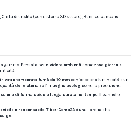
, Carta di credito (con sistema 3D secure), Bonifico bancario
alta gamma. Pensata per
dividere ambienti
come
zona giorno e
aticità.
 in vetro temperato fumé da 10 mm
conferiscono luminosità e un
qualità dei materiali
e l’
impegno ecologico
nella produzione.
ssione di formaldeide e lunga durata nel tempo
. Il pannello
enibile e responsabile
.
Tibor-Comp23
è una libreria che
design
.