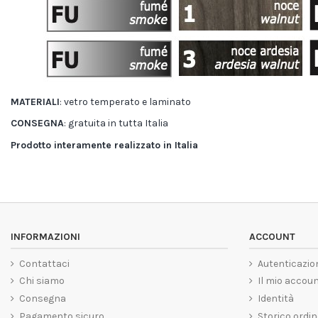
MATERIALI
: vetro temperato e laminato
CONSEGNA
: gratuita in tutta Italia
Prodotto interamente realizzato in Italia
INFORMAZIONI
ACCOUNT
Contattaci
Autenticazio
Chi siamo
Il mio accou
Consegna
Identità
Pagamento sicuro
Storico ordin