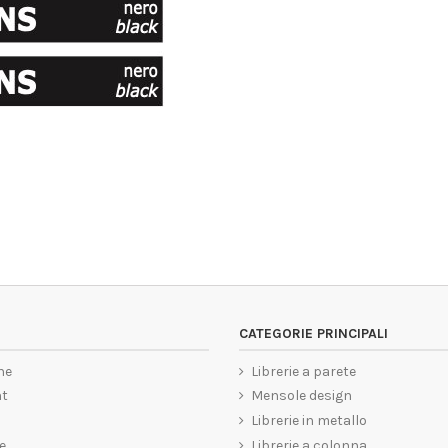
CATEGORIE PRINCIPALI
ne
Librerie a parete
nt
Mensole design
Librerie in metallo
e
Librerie a colonna