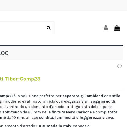
LOG
ti Tibor-Comp23
-Comp23
è la soluzione perfetta per
separare gli ambienti
con
stile
ign moderno e raffinato, arreda con eleganza sia il
soggiorno di
e
, diventando un elemento d’arredo protagonista dello spazio.
o soft-touch
da 25 mm nella finitura
Nero Carbone
e completata
fumé
da 10 mm, unisce
solidità, luminosità e leggerezza visiva
.
omplemento d’arredo
100% made in Italy
, capace di