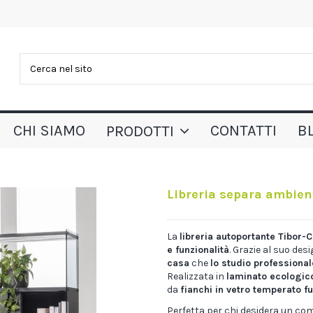
CHI SIAMO
CONTATTI
B
PRODOTTI
3
Libreria separa ambien
La
libreria autoportante Tibor
e funzionalità
. Grazie al suo des
casa
che
lo studio professional
Realizzata in
laminato ecologic
da
fianchi in vetro temperato 
Perfetta per chi desidera un c