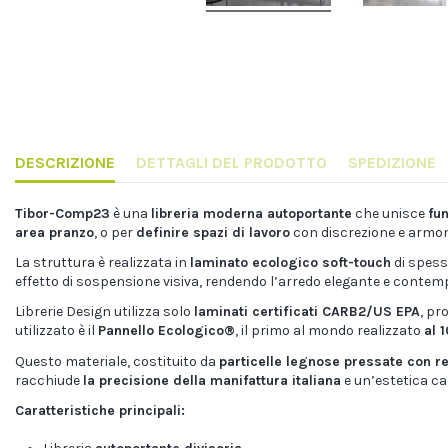
DESCRIZIONE
DETTAGLI DEL PRODOTTO
SPEDIZIONE
Tibor-Comp23
è una
libreria moderna autoportante
che unisce
fun
area pranzo
, o per
definire spazi di lavoro
con discrezione e armoni
La struttura è realizzata in
laminato ecologico soft-touch
di spes
effetto di sospensione visiva, rendendo l’arredo elegante e contemp
Librerie Design utilizza solo
laminati certificati CARB2/US EPA
, pr
utilizzato è il
Pannello Ecologico®
, il primo al mondo realizzato
al 
Questo materiale, costituito da
particelle legnose pressate con re
racchiude
la precisione della manifattura italiana
e un’estetica ca
Caratteristiche principali: