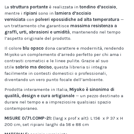
La
struttura portante
è realizzata in
tondino d’acciaio
,
mentre i
ripiani
sono in
lamiera d’acciaio
verniciata
con
polveri epossidiche ad alta temperatura
—
un trattamento che garantisce
massima resistenza a
graffi, urti, abrasioni e umidità
, mantenendo nel tempo
l’aspetto originale del prodotto.
Il colore
blu opaco
dona carattere e modernità, rendendo
Miyoko un complemento d’arredo perfetto per chi ama i
contrasti cromatici e le linee pulite. Grazie al suo
stile
sobrio ma deciso
, questa libreria si integra
facilmente in contesti domestici o professionali,
diventando un vero punto focale dell’ambiente.
Prodotta interamente in Italia,
Miyoko è sinonimo di
qualità, design e cura artigianale
— un pezzo destinato a
durare nel tempo e a impreziosire qualsiasi spazio
contemporaneo.
MISURE 0/71.COMP-21:
(larg x prof x alt): L 156 x P 37 x H
200 cm, set ripiani larghi da 58 e 88 cm