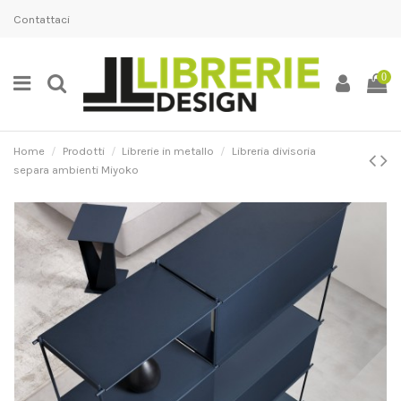
Contattaci
0
Home
Prodotti
Librerie in metallo
Libreria divisoria
separa ambienti Miyoko