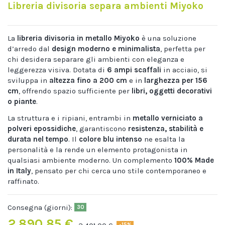
Libreria divisoria separa ambienti Miyoko
La
libreria divisoria in metallo Miyoko
è una soluzione
d’arredo dal
design moderno e minimalista
, perfetta per
chi desidera separare gli ambienti con eleganza e
leggerezza visiva. Dotata di
6 ampi scaffali
in acciaio, si
sviluppa in
altezza fino a 200 cm
e in
larghezza per 156
cm
, offrendo spazio sufficiente per
libri, oggetti decorativi
o piante
.
La struttura e i ripiani, entrambi in
metallo verniciato a
polveri epossidiche
, garantiscono
resistenza, stabilità e
durata nel tempo
. Il
colore blu intenso
ne esalta la
personalità e la rende un elemento protagonista in
qualsiasi ambiente moderno. Un complemento
100% Made
in Italy
, pensato per chi cerca uno stile contemporaneo e
raffinato.
Consegna (giorni):
30
2.890,85 €
-15%