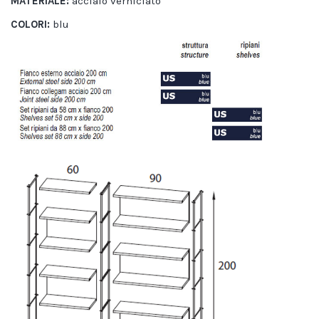
MATERIALE:
acciaio verniciato
COLORI:
blu