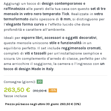
Aggiungi un tocco di
design contemporaneo e
raffinatezza
alle pareti della tua casa con questo
set di tre
mensole in vetro nero temperato Tick
. Realizzate in
vetro
termoformato
dallo spessore di
8 mm
, si distinguono per
l’
elegante forma curva
e l’effetto lucido che dona
profondità e carattere all’ambiente.
Ideali per
esporre libri, accessori o oggetti decorativi
,
queste mensole uniscono
stile e funzionalità
in un
equilibrio perfetto. Il set include
reggimensola cromati
,
completi di
viti e tasselli
per un’installazione semplice e
sicura. Un complemento d’arredo di classe, perfetto per chi
ama arricchire il soggiorno, la camera o l’ingresso con
un
tocco di design Made in Italy
.
Consegna (giorni):
20
263,50 €
310,00 €
-15%
Tasse incluse
Prezzo più basso negli ultimi 30 giorni: 263,50 € (0%)