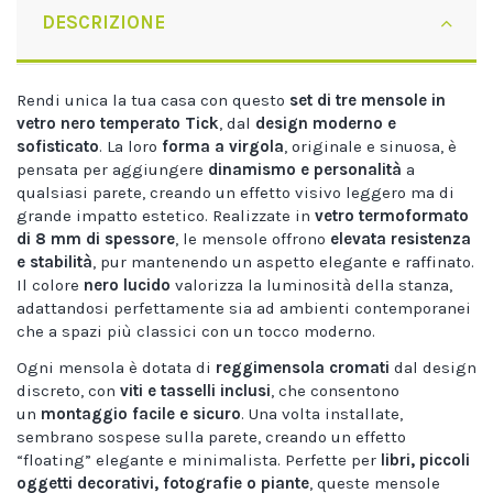
DESCRIZIONE
Rendi unica la tua casa con questo
set di tre mensole in
vetro nero temperato Tick
, dal
design moderno e
sofisticato
. La loro
forma a virgola
, originale e sinuosa, è
pensata per aggiungere
dinamismo e personalità
a
qualsiasi parete, creando un effetto visivo leggero ma di
grande impatto estetico. Realizzate in
vetro termoformato
di 8 mm di spessore
, le mensole offrono
elevata resistenza
e stabilità
, pur mantenendo un aspetto elegante e raffinato.
Il colore
nero lucido
valorizza la luminosità della stanza,
adattandosi perfettamente sia ad ambienti contemporanei
che a spazi più classici con un tocco moderno.
Ogni mensola è dotata di
reggimensola cromati
dal design
discreto, con
viti e tasselli inclusi
, che consentono
un
montaggio facile e sicuro
. Una volta installate,
sembrano sospese sulla parete, creando un effetto
“floating” elegante e minimalista. Perfette per
libri, piccoli
oggetti decorativi, fotografie o piante
, queste mensole