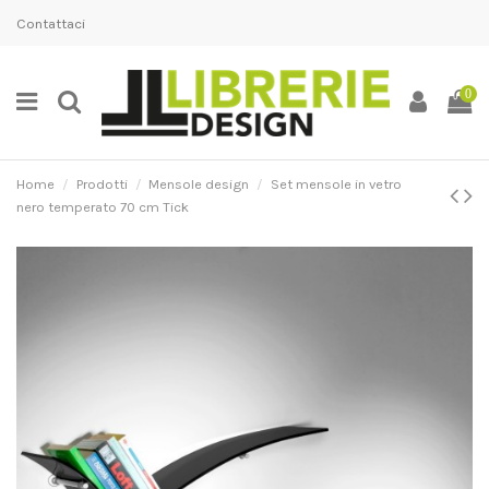
Contattaci
0
Home
Prodotti
Mensole design
Set mensole in vetro
nero temperato 70 cm Tick