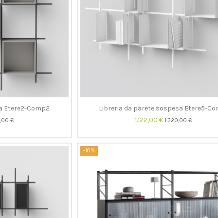
na Etere2-Comp2
Libreria da parete sospesa Etere5-C
1.122,00 €
7,00 €
1.320,00 €
-10%