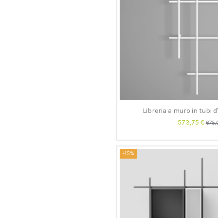
Libreria a muro in tubi d
573,75 €
675,
-15%