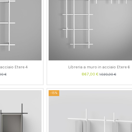
'acciaio Etere 4
Libreria a muro in acciaio Etere 6
867,00 €
00 €
1.020,00 €
-15%