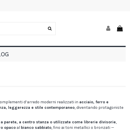
LOG
 complementi d’arredo moderni realizzati in
acciaio, ferro e
nza, leggerezza e stile contemporaneo
, diventando protagoniste
e
a parete, a centro stanza o utilizzate come librerie divisorie
,
ro opaco
al
bianco sabbiato
, fino ai toni metallici o bronzati —