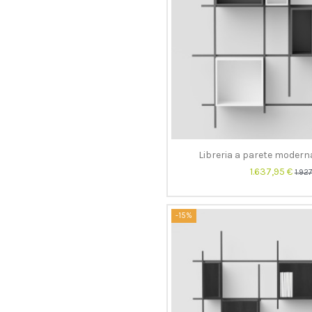
Libreria a parete moder
1.637,95 €
1.92
-15%