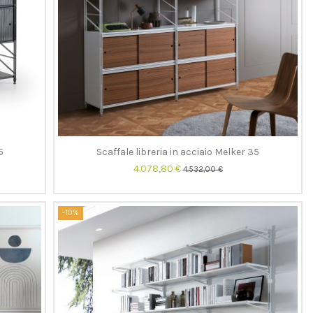
5
Scaffale libreria in acciaio Melker 35
4.078,80 €
4.532,00 €
-10%