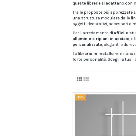
queste librerie si adattano con 
Tra le proposte più apprezzate 
una struttura modulare dalle
li
oggetti decorativi, accessori o 
Per l’arredamento di
uffici e st
alluminio e ripiani in acciaio
, o
personalizzate
, eleganti e durev
Le
librerie in metallo
non sono so
forte personalità. Scegli la tua l
-15%