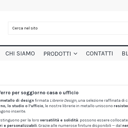
CHI SIAMO
CONTATTI
B
PRODOTTI
 ferro per soggiorno casa o ufficio
n metallo di design
firmata
Librerie Design
, una selezione raffinata di
o, lo studio o l’ufficio
, le nostre librerie in metallo uniscono
resiste
ngono inserite.
istinguono per la loro
versatilità e solidità
: possono essere collocat
i e personalizzabili
. Grazie alle numerose finiture disponibili — dal
ne