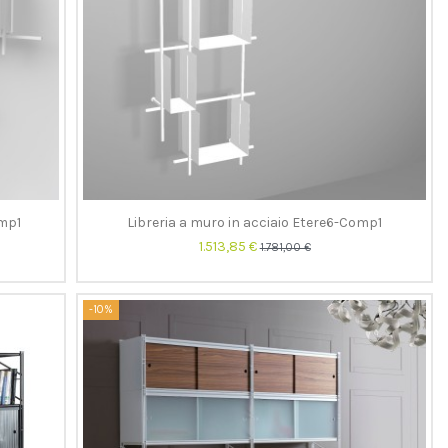
omp1
Libreria a muro in acciaio Etere6-Comp1
1.513,85 €
1.781,00 €
-10%