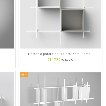
Libreria a parete in tubolare Etere1-Comp2
794,75 €
935,00 €
-15%