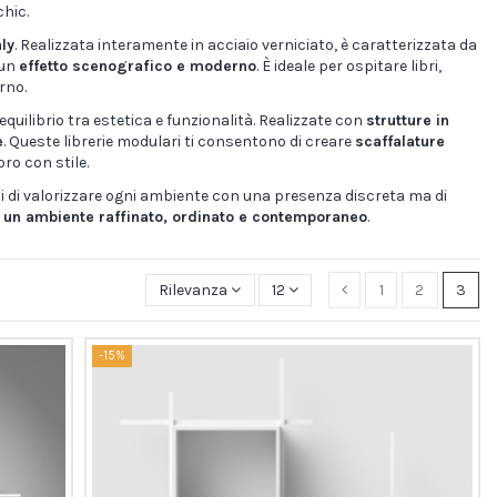
chic.
aly
. Realizzata interamente in acciaio verniciato, è caratterizzata da
 un
effetto scenografico e moderno
. È ideale per ospitare libri,
rno.
quilibrio tra estetica e funzionalità. Realizzate con
strutture in
e
. Queste librerie modulari ti consentono di creare
scaffalature
ro con stile.
i di valorizzare ogni ambiente con una presenza discreta ma di
in un ambiente raffinato, ordinato e contemporaneo
.
Rilevanza
12
1
2
3
-15%