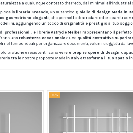
naturalezza a qualunque contesto d’arredo, dal minimal all’industrial 
spicca la
libreria Kreando
, un autentico
gioiello di design Made in It
nee geometriche eleganti
, che permette di arredare intere pareti con
modellini, aggiungendo un tocco di
originalità e prestigio
al tuo soggio
udi professionali
, le librerie
Astryd
e
Melker
rappresentano il perfetto e
ffrono una
robustezza eccezionale
e una
qualità costruttiva superior
oli nel tempo, ideali per organizzare documenti, volumi e oggetti da lavo
lo pratiche e resistenti: sono
vere e proprie opere di design
, capac
ibreria tra le nostre proposte Made in Italy e
trasforma il tuo spazio 
-15%