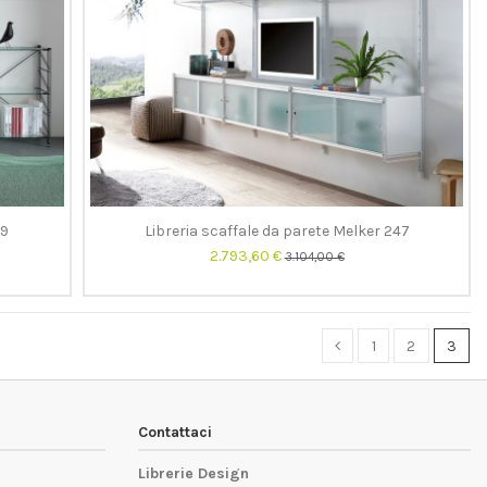
49
Libreria scaffale da parete Melker 247
2.793,60 €
3.104,00 €
1
2
3
Contattaci
Librerie Design