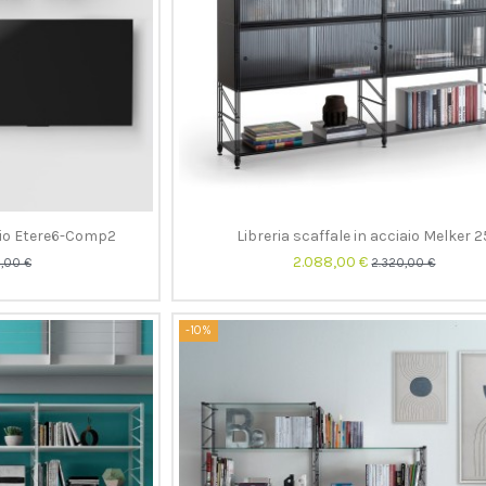
iaio Etere6-Comp2
Libreria scaffale in acciaio Melker 2
2.088,00 €
,00 €
2.320,00 €
-10%