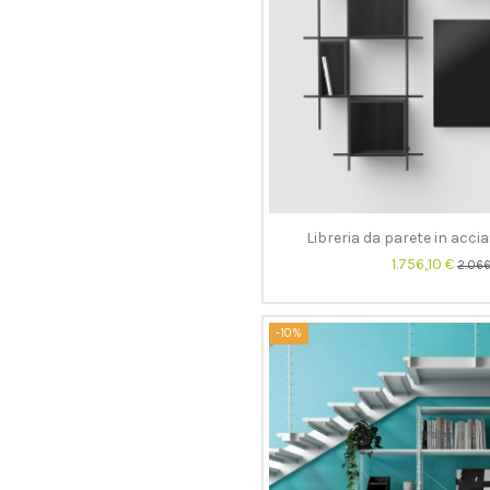
Libreria da parete in acc
1.756,10 €
2.066
-10%